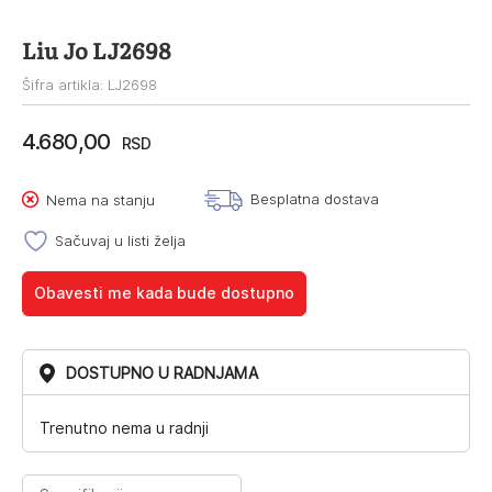
Liu Jo LJ2698
Šifra artikla: LJ2698
4.680,00
RSD
Besplatna dostava
Nema na stanju
Sačuvaj u listi želja
Obavesti me kada bude dostupno
DOSTUPNO U RADNJAMA
Trenutno nema u radnji