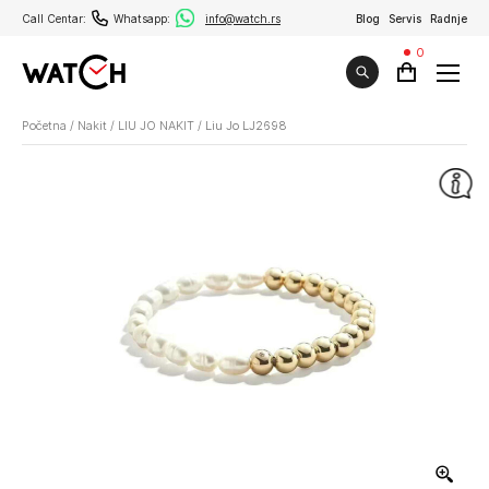
Call Centar:
Whatsapp:
info@watch.rs
Blog
Servis
Radnje
0
Početna
/
Nakit
/
LIU JO NAKIT
/
Liu Jo LJ2698