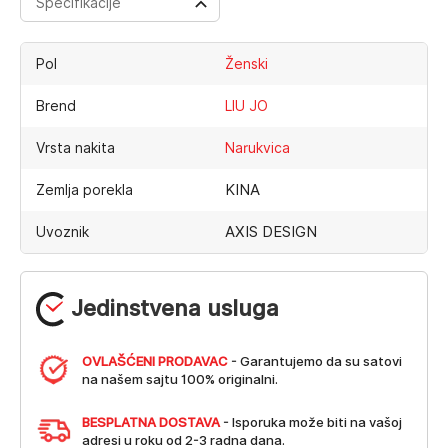
Specifikacije
Pol
Ženski
Brend
LIU JO
Vrsta nakita
Narukvica
KINA
Zemlja porekla
AXIS DESIGN
Uvoznik
Jedinstvena usluga
OVLAŠĆENI PRODAVAC
- Garantujemo da su satovi
na našem sajtu 100% originalni.
BESPLATNA DOSTAVA
- Isporuka može biti na vašoj
adresi u roku od 2-3 radna dana.