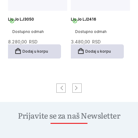
Liu Jo LJ3050
Liu Jo LJ2416
Li
Dostupno odmah
Dostupno odmah
8.280,00
RSD
3.480,00
RSD
7
Dodaj u korpu
Dodaj u korpu
Prijavite se za naš Newsletter