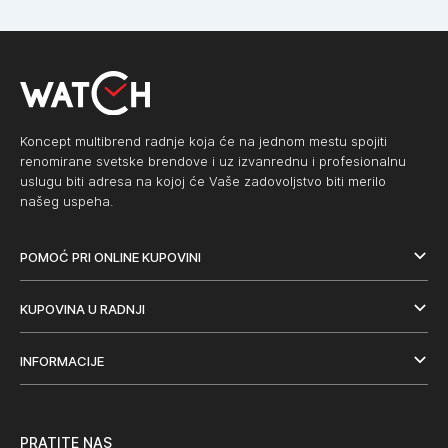
Koncept multibrend radnje koja će na jednom mestu spojiti
renomirane svetske brendove i uz izvanrednu i profesionalnu
uslugu biti adresa na kojoj će Vaše zadovoljstvo biti merilo
našeg uspeha.
POMOĆ PRI ONLINE KUPOVINI
KUPOVINA U RADNJI
INFORMACIJE
PRATITE NAS