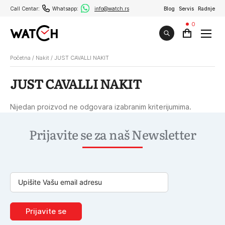
Call Centar:
Whatsapp:
info@watch.rs
Blog
Servis
Radnje
0
Početna
/
Nakit
/
JUST CAVALLI NAKIT
JUST CAVALLI NAKIT
Nijedan proizvod ne odgovara izabranim kriterijumima.
Prijavite se za naš Newsletter
Prijavite se