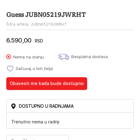
Guess JUBN05219JWRHT
Šifra artikla: JUBN05219JWRHT
6.590,00
RSD
Besplatna dostava
Nema na stanju
Sačuvaj u listi želja
Obavesti me kada bude dostupno
DOSTUPNO U RADNJAMA
Trenutno nema u radnji