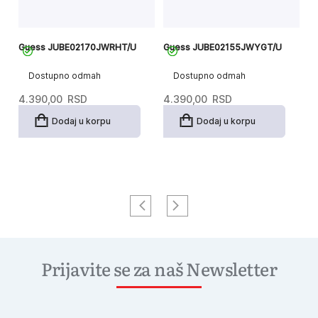
/U
Guess JUBE02170JWRHT/U
Guess JUBE02155JWYGT/U
G
Dostupno odmah
Dostupno odmah
4.390,00
RSD
4.390,00
RSD
6
Dodaj u korpu
Dodaj u korpu
Prijavite se za naš Newsletter