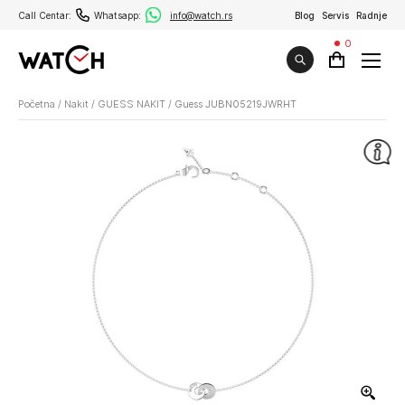
Call Centar:
Whatsapp:
info@watch.rs
Blog
Servis
Radnje
0
Početna
/
Nakit
/
GUESS NAKIT
/
Guess JUBN05219JWRHT