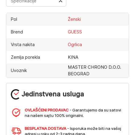
Specifikacije
Pol
Ženski
Brend
GUESS
Vrsta nakita
Ogrlica
KINA
Zemlja porekla
MASTER CHRONO D.O.O.
Uvoznik
BEOGRAD
Jedinstvena usluga
OVLAŠĆENI PRODAVAC
- Garantujemo da su satovi
na našem sajtu 100% originalni.
BESPLATNA DOSTAVA
- Isporuka može biti na vašoj
adresi u roku od 2-3 radna dana.