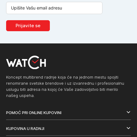
Prijavite se
Koncept multibrend radnje koja će na jednom mestu spojiti
renomirane svetske brendove i uz izvanrednu i profesionalnu
uslugu biti adresa na kojoj će Vaše zadovoljstvo biti merilo
našeg uspeha.
POMOĆ PRI ONLINE KUPOVINI
KUPOVINA U RADNJI