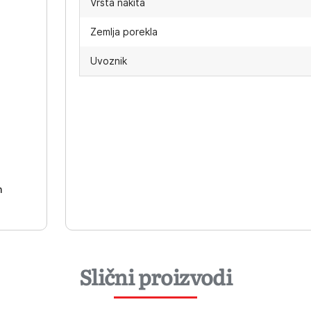
Vrsta nakita
Zemlja porekla
Uvoznik
-
h
Slični proizvodi