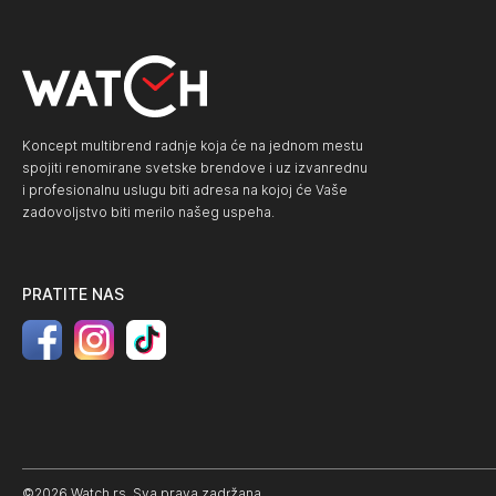
Koncept multibrend radnje koja će na jednom mestu
spojiti renomirane svetske brendove i uz izvanrednu
i profesionalnu uslugu biti adresa na kojoj će Vaše
zadovoljstvo biti merilo našeg uspeha.
PRATITE NAS
©2026 Watch.rs. Sva prava zadržana.