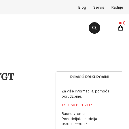
Blog
Servis
Radnje
0
YGT
POMOĆ PRI KUPOVINI
Za više informacija, pomoć i
porudžbine.
Tel:
060 838-2117
Radno vreme:
Ponedeljak - nedelja
09:00 - 22:00 h