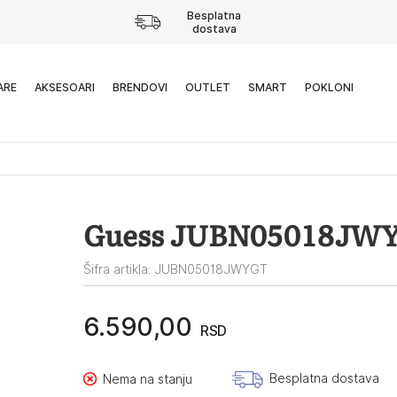
Besplatna
dostava
ARE
AKSESOARI
BRENDOVI
OUTLET
SMART
POKLONI
Guess JUBN05018JW
Šifra artikla: JUBN05018JWYGT
6.590,00
RSD
Besplatna dostava
Nema na stanju