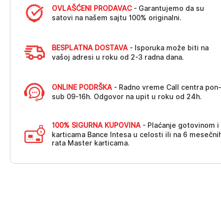
OVLAŠĆENI PRODAVAC
- Garantujemo da su
satovi na našem sajtu 100% originalni.
BESPLATNA DOSTAVA
- Isporuka može biti na
vašoj adresi u roku od 2-3 radna dana.
ONLINE PODRŠKA
- Radno vreme Call centra pon
sub 09-16h. Odgovor na upit u roku od 24h.
100% SIGURNA KUPOVINA
- Plaćanje gotovinom i
karticama Bance Intesa u celosti ili na 6 mesečni
rata Master karticama.