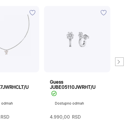
Guess
Gu
7JWRHCLT/U
JUBE05110JWRHT/U
JU
o odmah
Dostupno odmah
D
RSD
4.990,00
RSD
4.