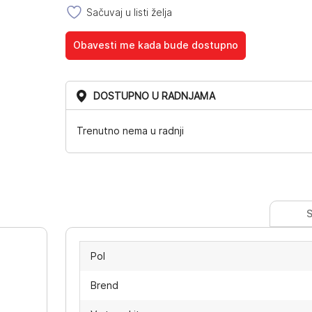
Sačuvaj u listi želja
Obavesti me kada bude dostupno
DOSTUPNO U RADNJAMA
Trenutno nema u radnji
S
Pol
Brend