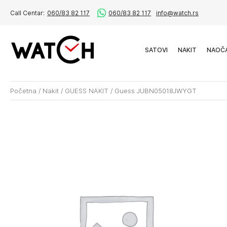
Call Centar:
060/83 82 117
060/83 82 117
info@watch.rs
SATOVI
NAKIT
NAOČ
Početna
/
Nakit
/
GUESS NAKIT
/
Guess JUBN05018JWYGT