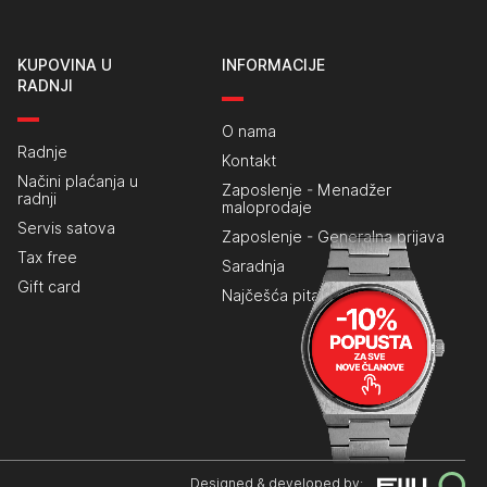
KUPOVINA U
INFORMACIJE
RADNJI
O nama
Radnje
Kontakt
Načini plaćanja u
Zaposlenje - Menadžer
radnji
maloprodaje
Servis satova
Zaposlenje - Generalna prijava
Tax free
Saradnja
Gift card
Najčešća pitanja
Designed & developed by: