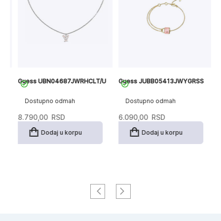
Guess UBN04687JWRHCLT/U
Guess JUBB05413JWYGRSS
G
Dostupno odmah
Dostupno odmah
8.790,00
RSD
6.090,00
RSD
3
Dodaj u korpu
Dodaj u korpu