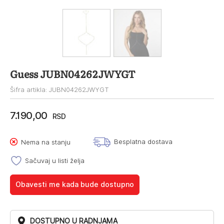
Guess JUBN04262JWYGT
Šifra artikla: JUBN04262JWYGT
7.190,00
RSD
Besplatna dostava
Nema na stanju
Sačuvaj u listi želja
Obavesti me kada bude dostupno
DOSTUPNO U RADNJAMA