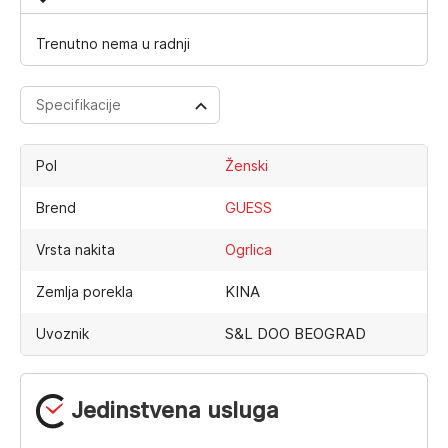
Trenutno nema u radnji
Specifikacije
Pol
Ženski
Brend
GUESS
Vrsta nakita
Ogrlica
KINA
Zemlja porekla
S&L DOO BEOGRAD
Uvoznik
Jedinstvena usluga