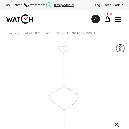
Call Centar:
Whatsapp:
info@watch.rs
Blog
Servis
Radnje
0
Početna
/
Nakit
/
GUESS NAKIT
/
Guess JUBN04262JWYGT