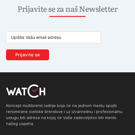
Prijavite se za naš Newsletter
Prijavite se
Koncept multibrend radnje koja će na jednom mestu spojiti
renomirane svetske brendove i uz izvanrednu i profesionalnu
uslugu biti adresa na kojoj će Vaše zadovoljstvo biti merilo
našeg uspeha.