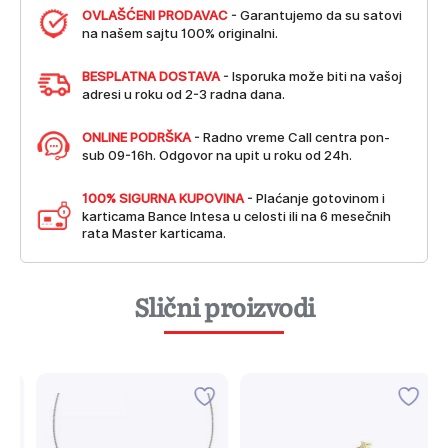
OVLAŠĆENI PRODAVAC
- Garantujemo da su satovi
na našem sajtu 100% originalni.
BESPLATNA DOSTAVA
- Isporuka može biti na vašoj
adresi u roku od 2-3 radna dana.
ONLINE PODRŠKA
- Radno vreme Call centra pon-
sub 09-16h. Odgovor na upit u roku od 24h.
100% SIGURNA KUPOVINA
- Plaćanje gotovinom i
karticama Bance Intesa u celosti ili na 6 mesečnih
rata Master karticama.
Slični proizvodi