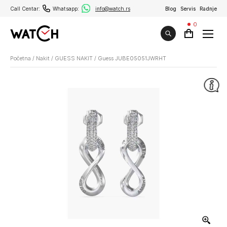
Call Centar:
Whatsapp:
info@watch.rs
Blog
Servis
Radnje
0
Početna
/
Nakit
/
GUESS NAKIT
/
Guess JUBE05051JWRHT