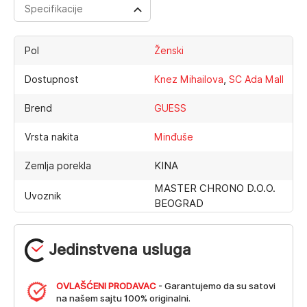
Specifikacije
Pol
Ženski
,
Dostupnost
Knez Mihailova
SC Ada Mall
Brend
GUESS
Vrsta nakita
Minđuše
KINA
Zemlja porekla
MASTER CHRONO D.O.O.
Uvoznik
BEOGRAD
Jedinstvena usluga
OVLAŠĆENI PRODAVAC
- Garantujemo da su satovi
na našem sajtu 100% originalni.