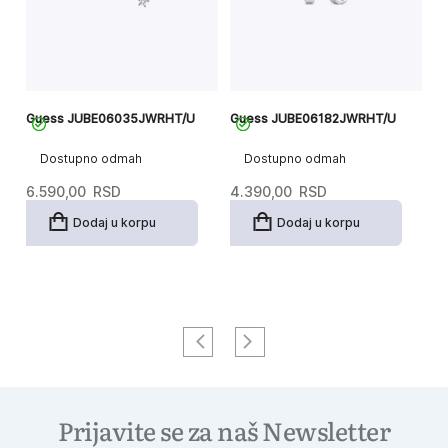
Guess JUBE06035JWRHT/U
Guess JUBE06182JWRHT/U
G
Dostupno odmah
Dostupno odmah
6.590,00
RSD
4.390,00
RSD
4
Dodaj u korpu
Dodaj u korpu
Prijavite se za naš Newsletter