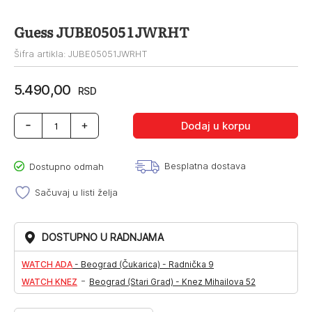
Guess JUBE05051JWRHT
Šifra artikla: JUBE05051JWRHT
5.490,00
RSD
Guess
Dodaj u korpu
JUBE05051JWRHT
količina
Besplatna dostava
Dostupno odmah
Sačuvaj u listi želja
DOSTUPNO U RADNJAMA
WATCH ADA
-
Beograd (Čukarica) - Radnička 9
-
WATCH KNEZ
Beograd (Stari Grad) - Knez Mihailova 52