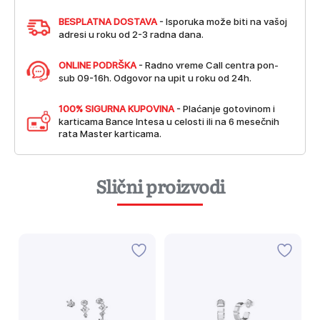
BESPLATNA DOSTAVA
- Isporuka može biti na vašoj
adresi u roku od 2-3 radna dana.
ONLINE PODRŠKA
- Radno vreme Call centra pon-
sub 09-16h. Odgovor na upit u roku od 24h.
100% SIGURNA KUPOVINA
- Plaćanje gotovinom i
karticama Bance Intesa u celosti ili na 6 mesečnih
rata Master karticama.
Slični proizvodi