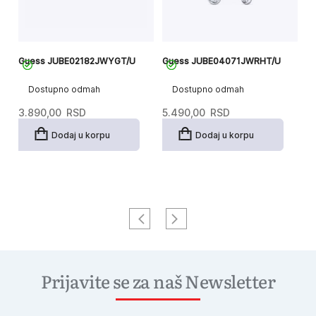
Guess JUBE02182JWYGT/U
Guess JUBE04071JWRHT/U
G
Dostupno odmah
Dostupno odmah
3.890,00
RSD
5.490,00
RSD
6
Dodaj u korpu
Dodaj u korpu
Prijavite se za naš Newsletter