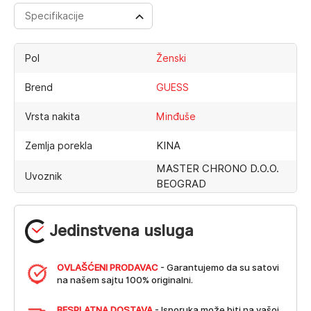
Specifikacije
Pol
Ženski
Brend
GUESS
Vrsta nakita
Minđuše
KINA
Zemlja porekla
MASTER CHRONO D.O.O.
Uvoznik
BEOGRAD
Jedinstvena usluga
OVLAŠĆENI PRODAVAC
- Garantujemo da su satovi
na našem sajtu 100% originalni.
BESPLATNA DOSTAVA
- Isporuka može biti na vašoj