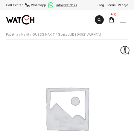
Call Centar:
Whatsapp:
info@watch.rs
Blog
Servis
Radnje
0
Početna
/
Nakit
/
GUESS NAKIT
/
Guess JUBE04521JWRHT/U