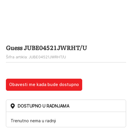
Guess JUBE04521JWRHT/U
Šifra artikla: JUBE04521JWRHT/U
Obavesti me kada bude dostupno
DOSTUPNO U RADNJAMA
Trenutno nema u radnji