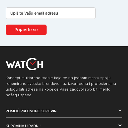
Prijavite se
Koncept multibrend radnje koja će na jednom mestu spojiti
renomirane svetske brendove i uz izvanrednu i profesionalnu
uslugu biti adresa na kojoj će Vaše zadovoljstvo biti merilo
našeg uspeha.
POMOĆ PRI ONLINE KUPOVINI
KUPOVINA U RADNJI