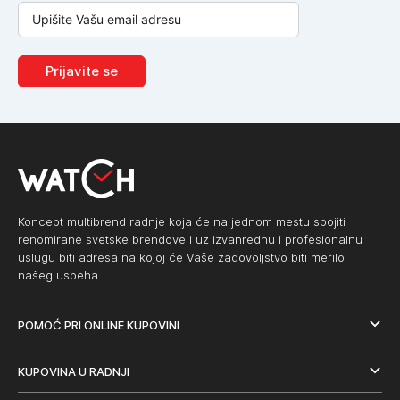
Prijavite se
Koncept multibrend radnje koja će na jednom mestu spojiti
renomirane svetske brendove i uz izvanrednu i profesionalnu
uslugu biti adresa na kojoj će Vaše zadovoljstvo biti merilo
našeg uspeha.
POMOĆ PRI ONLINE KUPOVINI
KUPOVINA U RADNJI