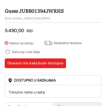
Guess JUBB01394JWRHS
Šifra artikla: JUBB01394JWRHS
5.490,00
RSD
Besplatna dostava
Nema na stanju
Sačuvaj u listi želja
Obavesti me kada bude dostupno
DOSTUPNO U RADNJAMA
Trenutno nema u radnji