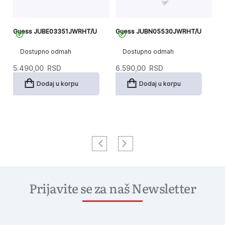
Guess JUBE03351JWRHT/U
Guess JUBN05530JWRHT/U
G
Dostupno odmah
Dostupno odmah
5.490,00
RSD
6.590,00
RSD
4
Dodaj u korpu
Dodaj u korpu
Prijavite se za naš Newsletter