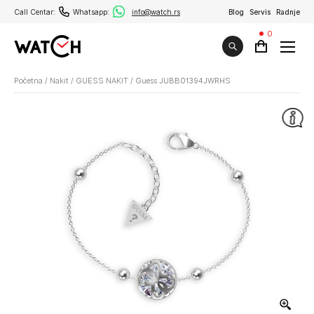
Call Centar:
Whatsapp:
info@watch.rs
Blog
Servis
Radnje
0
Početna
/
Nakit
/
GUESS NAKIT
/
Guess JUBB01394JWRHS