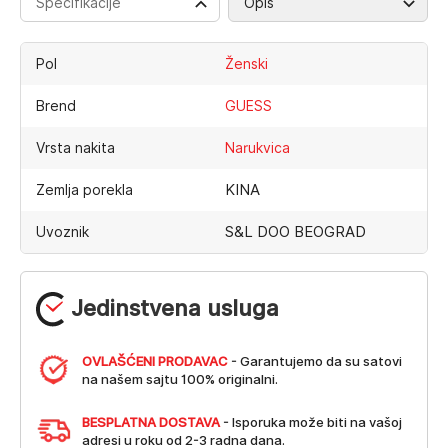
Specifikacije
Opis
Pol
Ženski
Brend
GUESS
Vrsta nakita
Narukvica
KINA
Zemlja porekla
S&L DOO BEOGRAD
Uvoznik
Jedinstvena usluga
OVLAŠĆENI PRODAVAC
- Garantujemo da su satovi
na našem sajtu 100% originalni.
BESPLATNA DOSTAVA
- Isporuka može biti na vašoj
adresi u roku od 2-3 radna dana.