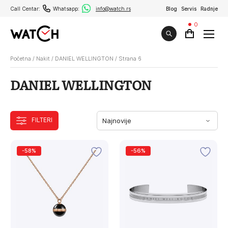
Call Centar:
Whatsapp:
info@watch.rs
Blog
Servis
Radnje
0
Početna
/
Nakit
/
DANIEL WELLINGTON
/
Strana 6
DANIEL WELLINGTON
FILTERI
-58%
-56%