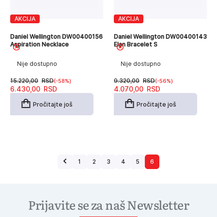
AKCIJA
AKCIJA
Daniel Wellington DW00400156
Daniel Wellington DW00400143
Aspiration Necklace
Elan Bracelet S
Nije dostupno
Nije dostupno
15.220,00
RSD
9.320,00
RSD
(-58%)
(-56%)
Originalna
Trenutna
Originalna
Trenutna
6.430,00
RSD
4.070,00
RSD
cena
cena
cena
cena
je
je:
je
je:
Pročitajte još
Pročitajte još
bila:
6.430,00RSD.
bila:
4.070,00RSD.
15.220,00RSD.
9.320,00RSD.
1
2
3
4
5
6
Prijavite se za naš Newsletter