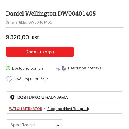
Daniel Wellington DW00401405
Šifra artikla: DW00401405
9.320,00
RSD
Dodaj u korpu
Besplatna dostava
Dostupno odmah
Sačuvaj u listi želja
DOSTUPNO U RADNJAMA
-
WATCH MERKATOR
Beograd (Novi Beograd)
Specifikacije