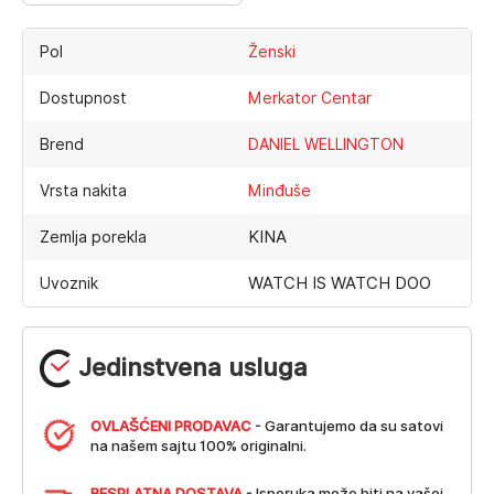
Pol
Ženski
Dostupnost
Merkator Centar
Brend
DANIEL WELLINGTON
Vrsta nakita
Minđuše
KINA
Zemlja porekla
WATCH IS WATCH DOO
Uvoznik
Jedinstvena usluga
OVLAŠĆENI PRODAVAC
- Garantujemo da su satovi
na našem sajtu 100% originalni.
BESPLATNA DOSTAVA
- Isporuka može biti na vašoj