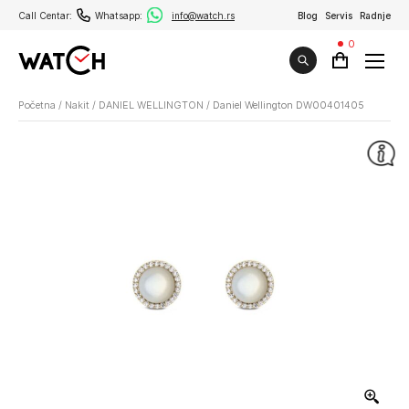
Call Centar:
Whatsapp:
info@watch.rs
Blog
Servis
Radnje
0
Početna
/
Nakit
/
DANIEL WELLINGTON
/
Daniel Wellington DW00401405