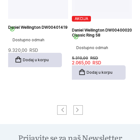
AKCIJA
08
Daniel Wellington DW00401419
Daniel Wellington DW00400020
Da
Classic Ring 58
D
Dostupno odmah
So
Dostupno odmah
9.320,00
RSD
5.310,00
RSD
Dodaj u korpu
Originalna
Trenutna
2.065,00
RSD
2
cena
cena
je
je:
Dodaj u korpu
bila:
2.065,00RSD.
5.310,00RSD.
Prijavite se za naš Newsletter