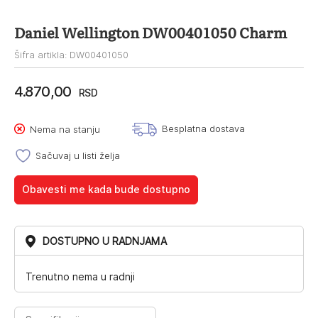
Daniel Wellington DW00401050 Charm
Šifra artikla: DW00401050
4.870,00
RSD
Besplatna dostava
Nema na stanju
Sačuvaj u listi želja
Obavesti me kada bude dostupno
DOSTUPNO U RADNJAMA
Trenutno nema u radnji