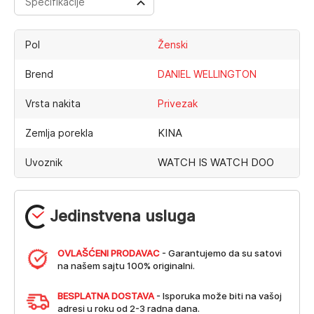
Specifikacije
Pol
Ženski
Brend
DANIEL WELLINGTON
Vrsta nakita
Privezak
KINA
Zemlja porekla
WATCH IS WATCH DOO
Uvoznik
Jedinstvena usluga
OVLAŠĆENI PRODAVAC
- Garantujemo da su satovi
na našem sajtu 100% originalni.
BESPLATNA DOSTAVA
- Isporuka može biti na vašoj
adresi u roku od 2-3 radna dana.