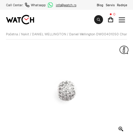
Call Centar:
Whatsapp:
info@watch.rs
Blog
Servis
Radnje
0
Početna
/
Nakit
/
DANIEL WELLINGTON
/
Daniel Wellington DW00401050 Charm