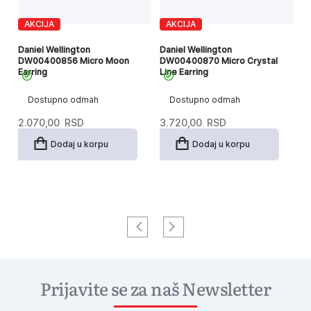
AKCIJA
AKCIJA
23
Da
Daniel Wellington
Daniel Wellington
Cl
DW00400856 Micro Moon
DW00400870 Micro Crystal
Earring
Line Earring
Dostupno odmah
Dostupno odmah
6
2.070,00
RSD
3.720,00
RSD
Dodaj u korpu
Dodaj u korpu
Prijavite se za naš Newsletter