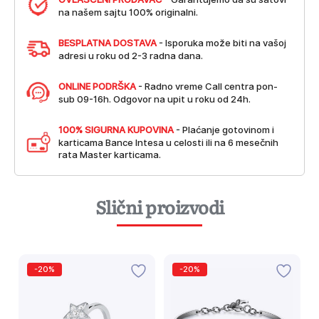
na našem sajtu 100% originalni.
BESPLATNA DOSTAVA
- Isporuka može biti na vašoj
adresi u roku od 2-3 radna dana.
ONLINE PODRŠKA
- Radno vreme Call centra pon-
sub 09-16h. Odgovor na upit u roku od 24h.
100% SIGURNA KUPOVINA
- Plaćanje gotovinom i
karticama Bance Intesa u celosti ili na 6 mesečnih
rata Master karticama.
Slični proizvodi
-20%
-20%