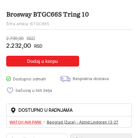
Brosway BTGC66S Tring 10
Šifra artikla: BTGC66S
Originalna
Trenutna
2.790,00
RSD
2.232,00
cena
cena
RSD
je
je:
Dodaj u korpu
bila:
2.232,00RSD.
2.790,00RSD.
Besplatna dostava
Dostupno odmah
Sačuvaj u listi želja
DOSTUPNO U RADNJAMA
-
WATCH AVA PARK
Beograd (Zuce) - Astrid Lindgren 13-27