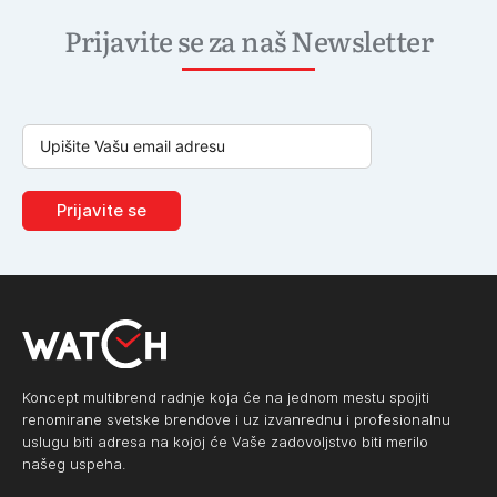
Prijavite se za naš Newsletter
Prijavite se
Koncept multibrend radnje koja će na jednom mestu spojiti
renomirane svetske brendove i uz izvanrednu i profesionalnu
uslugu biti adresa na kojoj će Vaše zadovoljstvo biti merilo
našeg uspeha.