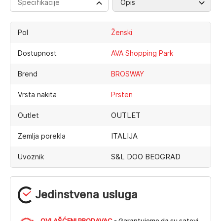
Specifikacije
Opis
Pol
Ženski
Dostupnost
AVA Shopping Park
Brend
BROSWAY
Vrsta nakita
Prsten
OUTLET
Outlet
ITALIJA
Zemlja porekla
S&L DOO BEOGRAD
Uvoznik
Jedinstvena usluga
OVLAŠĆENI PRODAVAC
- Garantujemo da su satovi