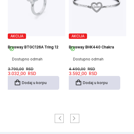
AKCIJA
AKCIJA
Br
Brosway BTGC126A Tring 12
Brosway BHK440 Chakra
Dostupno odmah
Dostupno odmah
6
3.790,00
RSD
4.490,00
RSD
Originalna
Trenutna
Originalna
Trenutna
3.032,00
RSD
3.592,00
RSD
cena
cena
cena
cena
je
je:
je
je:
Dodaj u korpu
Dodaj u korpu
bila:
3.032,00RSD.
bila:
3.592,00RSD.
3.790,00RSD.
4.490,00RSD.