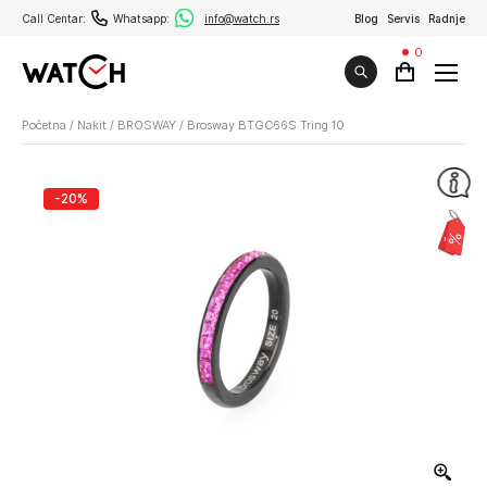
Call Centar:
Whatsapp:
info@watch.rs
Blog
Servis
Radnje
0
Početna
/
Nakit
/
BROSWAY
/
Brosway BTGC66S Tring 10
-20%