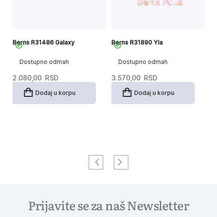
Berns R31486 Galaxy
Berns R31890 Yla
Be
Dostupno odmah
Dostupno odmah
2.080,00
RSD
3.570,00
RSD
4
Dodaj u korpu
Dodaj u korpu
Prijavite se za naš Newsletter