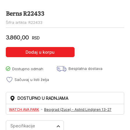
Berns R22433
Šifra artikla: R22433
3.860,00
RSD
Dodaj u korpu
Besplatna dostava
Dostupno odmah
Sačuvaj u listi želja
DOSTUPNO U RADNJAMA
-
WATCH AVA PARK
Beograd (Zuce) - Astrid Lindgren 13-27
Specifikacije