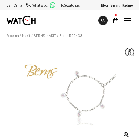
Call Centar:
Whatsapp:
info@watch.rs
Blog
Servis
Radnje
0
Početna
/
Nakit
/
BERNS NAKIT
/
Berns R22433