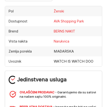
Pol
Ženski
Dostupnost
AVA Shopping Park
Brend
BERNS NAKIT
Vrsta nakita
Narukvica
MAĐARSKA
Zemlja porekla
WATCH IS WATCH DOO
Uvoznik
Jedinstvena usluga
OVLAŠĆENI PRODAVAC
- Garantujemo da su satovi
na našem sajtu 100% originalni.
BESPLATNA DOSTAVA
- Isporuka može biti na vašoj