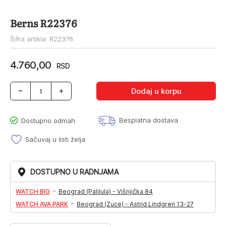
Berns R22376
Šifra artikla: R22376
4.760,00
RSD
Berns
Dodaj u korpu
R22376
količina
Besplatna dostava
Dostupno odmah
Sačuvaj u listi želja
DOSTUPNO U RADNJAMA
-
WATCH BIG
Beograd (Palilula) - Višnjička 84
-
WATCH AVA PARK
Beograd (Zuce) - Astrid Lindgren 13-27