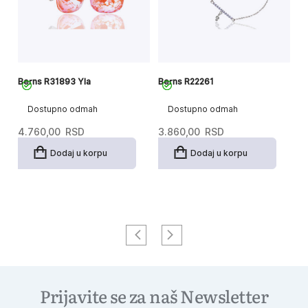
Berns R31893 Yla
Berns R22261
Be
Dostupno odmah
Dostupno odmah
4.760,00
RSD
3.860,00
RSD
1
Dodaj u korpu
Dodaj u korpu
Prijavite se za naš Newsletter