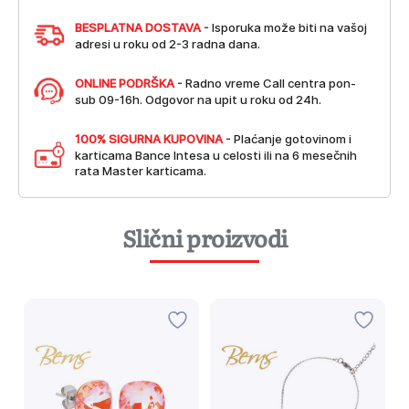
BESPLATNA DOSTAVA
- Isporuka može biti na vašoj
adresi u roku od 2-3 radna dana.
ONLINE PODRŠKA
- Radno vreme Call centra pon-
sub 09-16h. Odgovor na upit u roku od 24h.
100% SIGURNA KUPOVINA
- Plaćanje gotovinom i
karticama Bance Intesa u celosti ili na 6 mesečnih
rata Master karticama.
Slični proizvodi