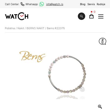
Call Centar:
Whatsapp:
info@watch.rs
Blog
Servis
Radnje
0
Početna
/
Nakit
/
BERNS NAKIT
/
Berns R22376