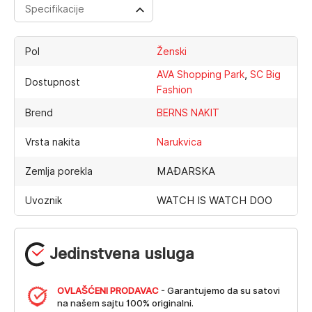
Specifikacije
Pol
Ženski
,
AVA Shopping Park
SC Big
Dostupnost
Fashion
Brend
BERNS NAKIT
Vrsta nakita
Narukvica
MAĐARSKA
Zemlja porekla
WATCH IS WATCH DOO
Uvoznik
Jedinstvena usluga
OVLAŠĆENI PRODAVAC
- Garantujemo da su satovi
na našem sajtu 100% originalni.