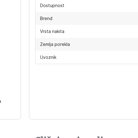
Dostupnost
Brend
Vrsta nakita
Zemlja porekla
Uvoznik
-
h