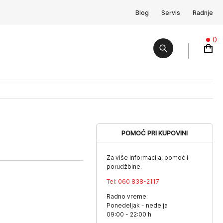
Blog
Servis
Radnje
0
POMOĆ PRI KUPOVINI
Za više informacija, pomoć i
porudžbine.
Tel:
060 838-2117
Radno vreme:
Ponedeljak - nedelja
09:00 - 22:00 h