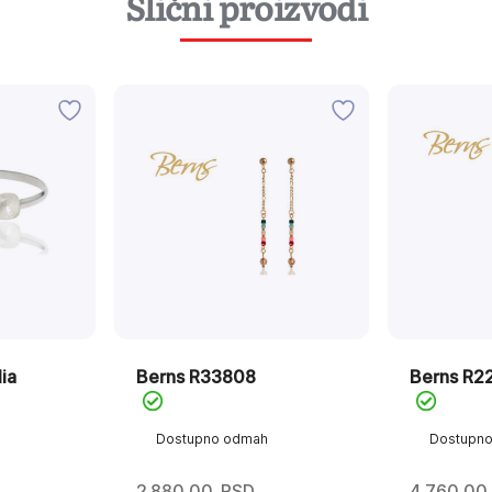
Slični proizvodi
ia
Berns R33808
Berns R2
Dostupno odmah
Dostupn
2.880,00
RSD
4.760,00