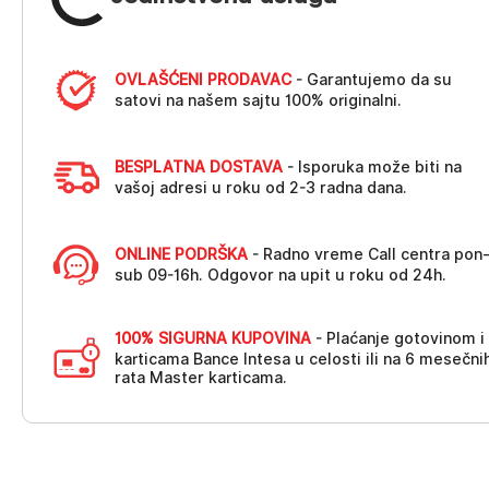
OVLAŠĆENI PRODAVAC
- Garantujemo da su
satovi na našem sajtu 100% originalni.
BESPLATNA DOSTAVA
- Isporuka može biti na
vašoj adresi u roku od 2-3 radna dana.
ONLINE PODRŠKA
- Radno vreme Call centra pon
sub 09-16h. Odgovor na upit u roku od 24h.
100% SIGURNA KUPOVINA
- Plaćanje gotovinom i
karticama Bance Intesa u celosti ili na 6 mesečni
rata Master karticama.