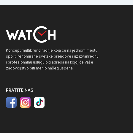
Koncept multibrend radnje koja će na jednom mestu
spojiti renomirane svetske brendove i uz izvanrednu
i profesionalnu uslugu biti adresa na kojoj će Vaše
zadovoljstvo biti merilo našeg uspeha.
PRATITE NAS