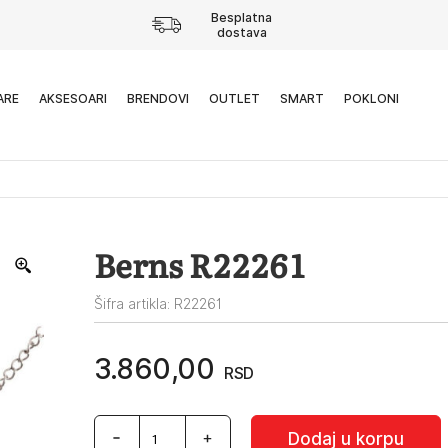
Besplatna
dostava
ARE
AKSESOARI
BRENDOVI
OUTLET
SMART
POKLONI
Berns R22261
Šifra artikla: R22261
3.860,00
RSD
Berns
Dodaj u korpu
R22261