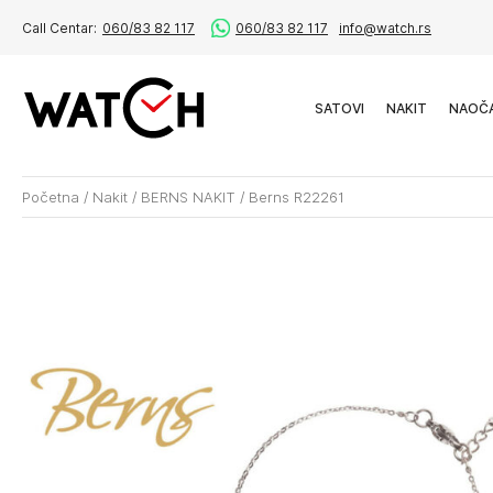
Call Centar:
060/83 82 117
060/83 82 117
info@watch.rs
SATOVI
NAKIT
NAOČ
Početna
/
Nakit
/
BERNS NAKIT
/
Berns R22261