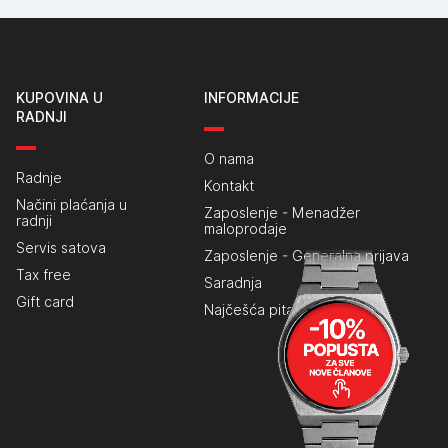
KUPOVINA U
INFORMACIJE
RADNJI
O nama
Radnje
Kontakt
Načini plaćanja u
Zaposlenje - Menadžer
radnji
maloprodaje
Servis satova
Zaposlenje - Generalna prijava
Tax free
Saradnja
Gift card
Najčešća pitanja