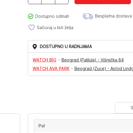
količina
Besplatna dostava
Dostupno odmah
Sačuvaj u listi želja
DOSTUPNO U RADNJAMA
-
WATCH BIG
Beograd (Palilula) - Višnjička 84
-
WATCH AVA PARK
Beograd (Zuce) - Astrid Lind
S
Pol