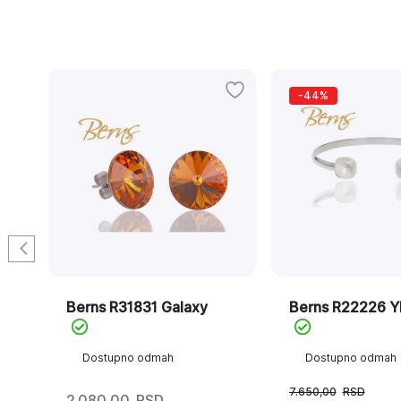
-44%
Berns R31831 Galaxy
Berns R22226 Yl
Dostupno odmah
Dostupno odmah
7.650,00
RSD
2.080,00
RSD