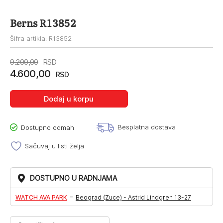
Berns R13852
Šifra artikla: R13852
Originalna
Trenutna
9.200,00
RSD
4.600,00
cena
cena
RSD
je
je:
Dodaj u korpu
bila:
4.600,00RSD.
9.200,00RSD.
Besplatna dostava
Dostupno odmah
Sačuvaj u listi želja
DOSTUPNO U RADNJAMA
-
WATCH AVA PARK
Beograd (Zuce) - Astrid Lindgren 13-27