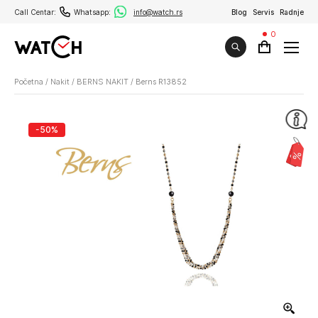
Call Centar:
Whatsapp:
info@watch.rs
Blog
Servis
Radnje
0
Početna
/
Nakit
/
BERNS NAKIT
/
Berns R13852
-50%