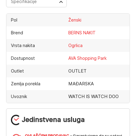
Specifikacije
Pol
Ženski
Brend
BERNS NAKIT
Vrsta nakita
Ogrlica
Dostupnost
AVA Shopping Park
OUTLET
Outlet
MAĐARSKA
Zemlja porekla
WATCH IS WATCH DOO
Uvoznik
Jedinstvena usluga
OVLAŠĆENI PRODAVAC
- Garantujemo da su satovi