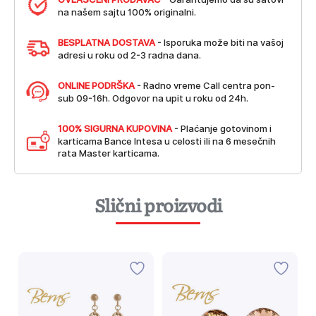
na našem sajtu 100% originalni.
BESPLATNA DOSTAVA
- Isporuka može biti na vašoj
adresi u roku od 2-3 radna dana.
ONLINE PODRŠKA
- Radno vreme Call centra pon-
sub 09-16h. Odgovor na upit u roku od 24h.
100% SIGURNA KUPOVINA
- Plaćanje gotovinom i
karticama Bance Intesa u celosti ili na 6 mesečnih
rata Master karticama.
Slični proizvodi