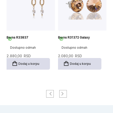
Berns R33837
Berns R31372 Galaxy
Be
Dostupno odmah
Dostupno odmah
2.880,00
RSD
2.080,00
RSD
2
Dodaj u korpu
Dodaj u korpu