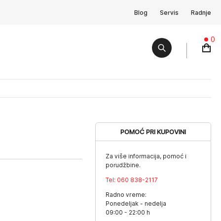
Blog
Servis
Radnje
0
POMOĆ PRI KUPOVINI
Za više informacija, pomoć i
porudžbine.
Tel:
060 838-2117
Radno vreme:
Ponedeljak - nedelja
09:00 - 22:00 h