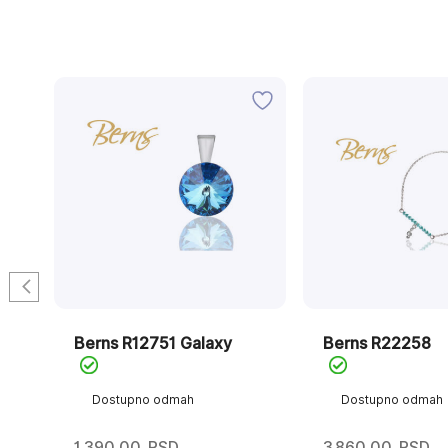
Berns R12751 Galaxy
Berns R22258
Dostupno odmah
Dostupno odmah
1.390,00
RSD
3.860,00
RSD