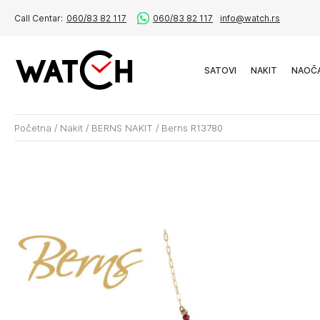
Call Centar:
060/83 82 117
060/83 82 117
info@watch.rs
SATOVI
NAKIT
NAOČ
Početna
/
Nakit
/
BERNS NAKIT
/
Berns R13780