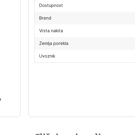
Dostupnost
Brend
Vrsta nakita
Zemlja porekla
Uvoznik
-
h