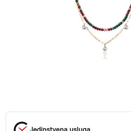
Jedinstvena usluga