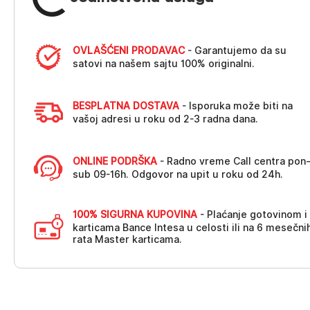
OVLAŠĆENI PRODAVAC
- Garantujemo da su
satovi na našem sajtu 100% originalni.
BESPLATNA DOSTAVA
- Isporuka može biti na
vašoj adresi u roku od 2-3 radna dana.
ONLINE PODRŠKA
- Radno vreme Call centra pon
sub 09-16h. Odgovor na upit u roku od 24h.
100% SIGURNA KUPOVINA
- Plaćanje gotovinom i
karticama Bance Intesa u celosti ili na 6 mesečni
rata Master karticama.