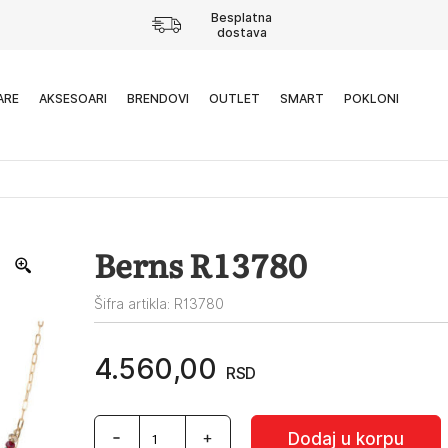
Besplatna
dostava
ARE
AKSESOARI
BRENDOVI
OUTLET
SMART
POKLONI
Berns R13780
Šifra artikla: R13780
4.560,00
RSD
Berns
Dodaj u korpu
R13780