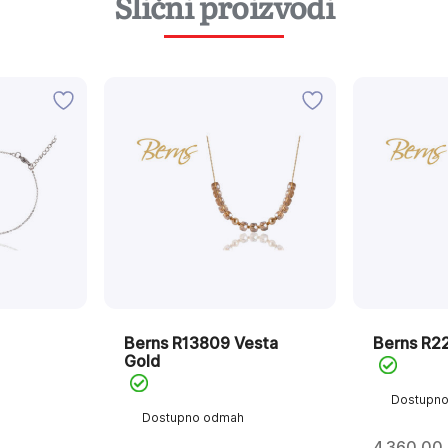
Slični proizvodi
Berns R13809 Vesta
Berns R2
Gold
Dostupn
Dostupno odmah
4.360,00