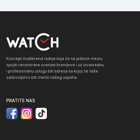
Koncept multibrend radnje koja će na jednom mestu
spojiti renomirane svetske brendove i uz izvanrednu
i profesionalnu uslugu biti adresa na kojoj će Vaše
zadovoljstvo biti merilo našeg uspeha.
PRATITE NAS