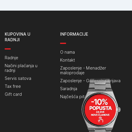
KUPOVINA U
INFORMACIJE
RADNJI
O nama
Radnje
Kontakt
Načini plaćanja u
Zaposlenje - Menadžer
radnji
maloprodaje
Servis satova
Zaposlenje - Generalna prijava
Tax free
Saradnja
Gift card
Najčešća pitanja