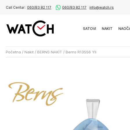
Call Centar:
060/83 82 117
060/83 82 117
info@watch.rs
SATOVI
NAKIT
NAOČ
Početna
/
Nakit
/
BERNS NAKIT
/
Berns R13556 Yli