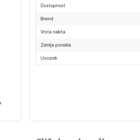
Dostupnost
Brend
Vrsta nakita
Zemlja porekla
Uvoznik
-
h