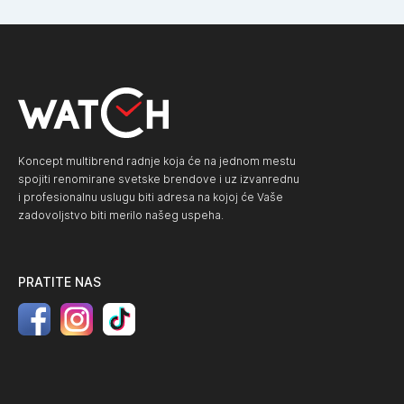
Koncept multibrend radnje koja će na jednom mestu
spojiti renomirane svetske brendove i uz izvanrednu
i profesionalnu uslugu biti adresa na kojoj će Vaše
zadovoljstvo biti merilo našeg uspeha.
PRATITE NAS