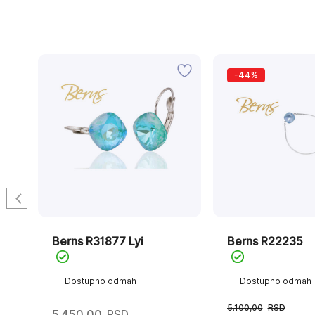
-44%
Berns R31877 Lyi
Berns R22235
Dostupno odmah
Dostupno odmah
5.100,00
RSD
5.450,00
RSD