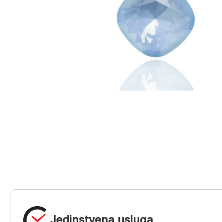
Jedinstvena usluga