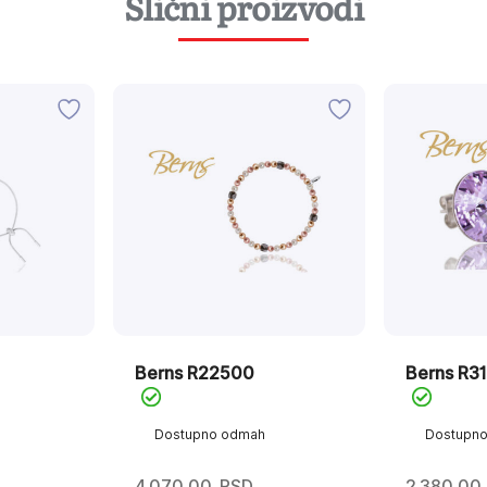
Slični proizvodi
Berns R22500
Berns R3
Dostupno odmah
Dostupn
4.070,00
RSD
2.380,00