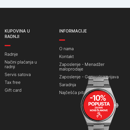
KUPOVINA U
INFORMACIJE
RADNJI
O nama
Radnje
Kontakt
Načini plaćanja u
Zaposlenje - Menadžer
radnji
maloprodaje
Servis satova
Zaposlenje - Generalna prijava
Tax free
Saradnja
Gift card
Najčešća pitanja