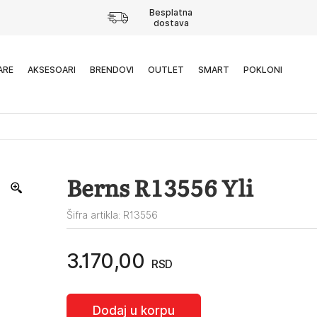
Besplatna
dostava
ARE
AKSESOARI
BRENDOVI
OUTLET
SMART
POKLONI
Berns R13556 Yli
Šifra artikla: R13556
3.170,00
RSD
Dodaj u korpu