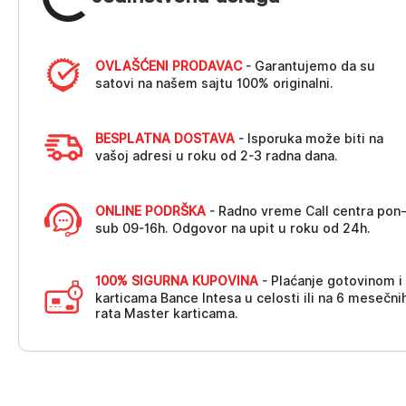
OVLAŠĆENI PRODAVAC
- Garantujemo da su
satovi na našem sajtu 100% originalni.
BESPLATNA DOSTAVA
- Isporuka može biti na
vašoj adresi u roku od 2-3 radna dana.
ONLINE PODRŠKA
- Radno vreme Call centra pon
sub 09-16h. Odgovor na upit u roku od 24h.
100% SIGURNA KUPOVINA
- Plaćanje gotovinom i
karticama Bance Intesa u celosti ili na 6 mesečni
rata Master karticama.