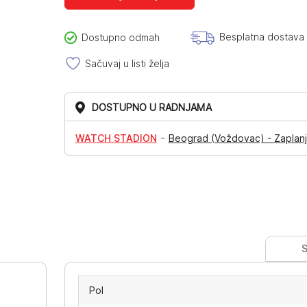
Besplatna dostava
Dostupno odmah
Sačuvaj u listi želja
DOSTUPNO U RADNJAMA
-
WATCH STADION
Beograd (Voždovac) - Zaplanj
S
Pol