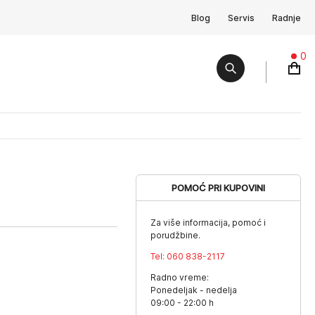
Blog
Servis
Radnje
0
POMOĆ PRI KUPOVINI
Za više informacija, pomoć i
porudžbine.
Tel:
060 838-2117
Radno vreme:
Ponedeljak - nedelja
09:00 - 22:00 h