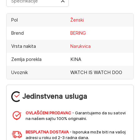
Specifikacije
Pol
Ženski
Brend
BERING
Vrsta nakita
Narukvica
KINA
Zemlja porekla
WATCH IS WATCH DOO
Uvoznik
Jedinstvena usluga
OVLAŠĆENI PRODAVAC
- Garantujemo da su satovi
na našem sajtu 100% originalni.
BESPLATNA DOSTAVA
- Isporuka može biti na vašoj
adresi u roku od 2-3 radna dana.