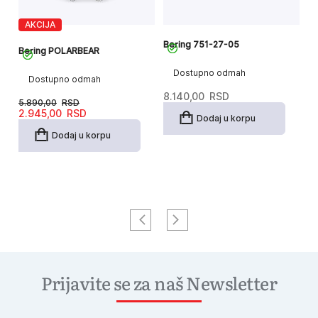
AKCIJA
Bering 751-27-05
Be
Bering POLARBEAR
Sy
Dostupno odmah
Dostupno odmah
8.140,00
RSD
5.890,00
RSD
4
Originalna
Trenutna
2.945,00
RSD
Dodaj u korpu
cena
cena
je
je:
Dodaj u korpu
bila:
2.945,00RSD.
5.890,00RSD.
Prijavite se za naš Newsletter