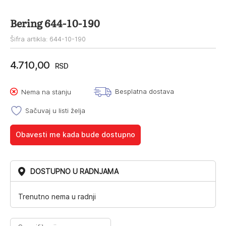
Bering 644-10-190
Šifra artikla: 644-10-190
4.710,00
RSD
Besplatna dostava
Nema na stanju
Sačuvaj u listi želja
Obavesti me kada bude dostupno
DOSTUPNO U RADNJAMA
Trenutno nema u radnji