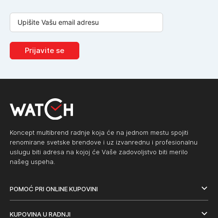
Prijavite se
Koncept multibrend radnje koja će na jednom mestu spojiti
renomirane svetske brendove i uz izvanrednu i profesionalnu
uslugu biti adresa na kojoj će Vaše zadovoljstvo biti merilo
našeg uspeha.
POMOĆ PRI ONLINE KUPOVINI
KUPOVINA U RADNJI