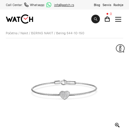
Call Centar:
Whatsapp:
info@watch.rs
Blog
Servis
Radnje
0
Početna
/
Nakit
/
BERING NAKIT
/
Bering 644-10-190