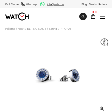
Call Centar:
Whatsapp:
info@watch.rs
Blog
Servis
Radnje
0
Početna
/
Nakit
/
BERING NAKIT
/
Bering 711-177-05