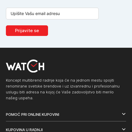
Prijavite se
Koncept multibrend radnje koja će na jednom mestu spojiti
renomirane svetske brendove i uz izvanrednu i profesionalnu
uslugu biti adresa na kojoj će Vaše zadovoljstvo biti merilo
našeg uspeha.
POMOĆ PRI ONLINE KUPOVINI
KUPOVINA U RADNJI