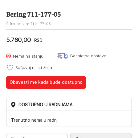
Bering 711-177-05
Šifra artikla: 711-177-05
5.780,00
RSD
Besplatna dostava
Nema na stanju
Sačuvaj u listi želja
Obavesti me kada bude dostupno
DOSTUPNO U RADNJAMA
Trenutno nema u radnji