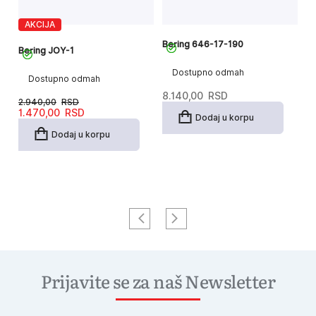
AKCIJA
Bering 646-17-190
Be
Bering JOY-1
Dostupno odmah
Dostupno odmah
8.140,00
RSD
9
2.940,00
RSD
Originalna
Trenutna
1.470,00
RSD
Dodaj u korpu
cena
cena
je
je:
Dodaj u korpu
bila:
1.470,00RSD.
2.940,00RSD.
Prijavite se za naš Newsletter