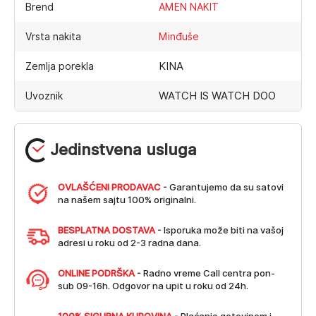
Brend
AMEN NAKIT
Vrsta nakita
Minđuše
KINA
Zemlja porekla
WATCH IS WATCH DOO
Uvoznik
Jedinstvena usluga
OVLAŠĆENI PRODAVAC
- Garantujemo da su satovi
na našem sajtu 100% originalni.
BESPLATNA DOSTAVA
- Isporuka može biti na vašoj
adresi u roku od 2-3 radna dana.
ONLINE PODRŠKA
- Radno vreme Call centra pon-
sub 09-16h. Odgovor na upit u roku od 24h.