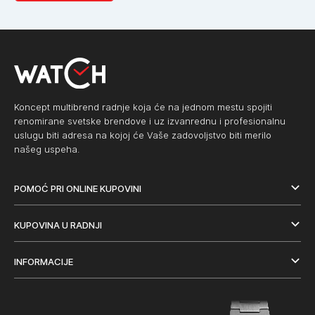
Koncept multibrend radnje koja će na jednom mestu spojiti
renomirane svetske brendove i uz izvanrednu i profesionalnu
uslugu biti adresa na kojoj će Vaše zadovoljstvo biti merilo
našeg uspeha.
POMOĆ PRI ONLINE KUPOVINI
KUPOVINA U RADNJI
INFORMACIJE