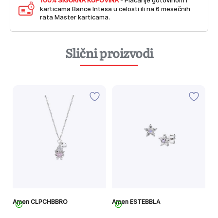
100% SIGURNA KUPOVINA
- Plaćanje gotovinom i
karticama Bance Intesa u celosti ili na 6 mesečnih
rata Master karticama.
Slični proizvodi
Amen CLPCHBBRO
Amen ESTEBBLA
A