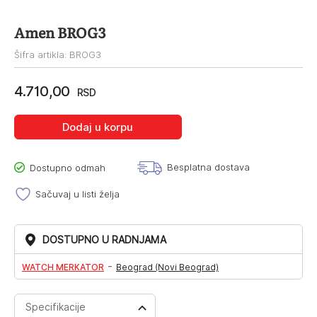
Amen BROG3
Šifra artikla: BROG3
4.710,00
RSD
Dodaj u korpu
Besplatna dostava
Dostupno odmah
Sačuvaj u listi želja
DOSTUPNO U RADNJAMA
-
WATCH MERKATOR
Beograd (Novi Beograd)
Specifikacije