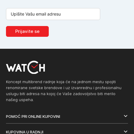
Prijavite se
Koncept multibrend radnje koja će na jednom mestu spojiti
renomirane svetske brendove i uz izvanrednu i profesionalnu
uslugu biti adresa na kojoj će Vaše zadovoljstvo biti merilo
našeg uspeha.
POMOĆ PRI ONLINE KUPOVINI
KUPOVINA U RADNJI