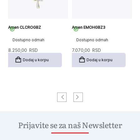
Amen CLCROGBZ
Amen EMOHGBZ3
A
Dostupno odmah
Dostupno odmah
8.250,00
RSD
7.070,00
RSD
3
Dodaj u korpu
Dodaj u korpu
Prijavite se za naš Newsletter