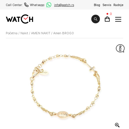
Call Centar:
Whatsapp:
info@watch.rs
Blog
Servis
Radnje
0
Početna
/
Nakit
/
AMEN NAKIT
/
Amen BROG3