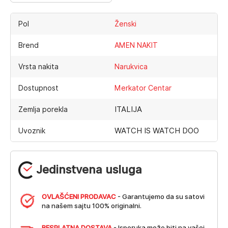
Pol
Ženski
Brend
AMEN NAKIT
Vrsta nakita
Narukvica
Dostupnost
Merkator Centar
ITALIJA
Zemlja porekla
WATCH IS WATCH DOO
Uvoznik
Jedinstvena usluga
OVLAŠĆENI PRODAVAC
- Garantujemo da su satovi
na našem sajtu 100% originalni.
BESPLATNA DOSTAVA
- Isporuka može biti na vašoj