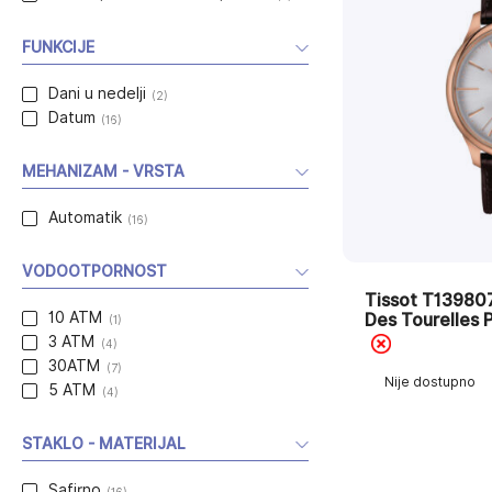
FUNKCIJE
Dani u nedelji
(2)
Datum
(16)
MEHANIZAM - VRSTA
Automatik
(16)
VODOOTPORNOST
Tissot T1398
10 ATM
Des Tourelles
(1)
3 ATM
(4)
30ATM
(7)
Nije dostupno
5 ATM
(4)
STAKLO - MATERIJAL
Safirno
(16)