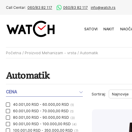
Call Centar:
060/83 82 117
060/83 82 117
info@watch.rs
SATOVI
NAKIT
NAOČ
Početna
/
Proizvod Mehanizam - vrsta
/
Automatik
Automatik
CENA
Sortiraj:
40.001,00 RSD - 60.000,00 RSD
(1)
60.001,00 RSD - 70.000,00 RSD
(1)
80.001,00 RSD - 90.000,00 RSD
(3)
90.001,00 RSD - 100.000,00 RSD
(4)
100.001,00 RSD - 350.000,00 RSD
(7)