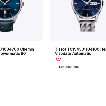
071604700 Chemin
Tissot T0194301104100 Her
 Powermatic 80
Visodate Automatic
Nije dostupno