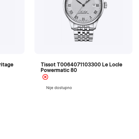
itage
Tissot T0064071103300 Le Locle
Powermatic 80
Nije dostupno