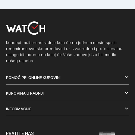
Koncept multibrend radnje koja će na jednom mestu spojiti
renomirane svetske brendove i uz izvanrednu i profesionalnu
uslugu biti adresa na kojoj će Vaše zadovoljstvo biti merilo
našeg uspeha.
POMOĆ PRI ONLINE KUPOVINI
KUPOVINA U RADNJI
INFORMACIJE
PRATITE NAS