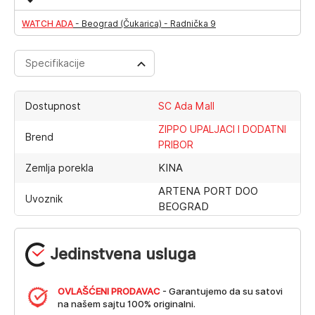
WATCH ADA
-
Beograd (Čukarica) - Radnička 9
Specifikacije
Dostupnost
SC Ada Mall
ZIPPO UPALJACI I DODATNI
Brend
PRIBOR
KINA
Zemlja porekla
ARTENA PORT DOO
Uvoznik
BEOGRAD
Jedinstvena usluga
OVLAŠĆENI PRODAVAC
- Garantujemo da su satovi
na našem sajtu 100% originalni.