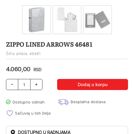
ZIPPO LINED ARROWS 46481
Šifra artikla: 46481
4.060,00
RSD
ZIPPO
Dodaj u korpu
LINED
ARROWS
46481
Besplatna dostava
Dostupno odmah
količina
Sačuvaj u listi želja
DOSTUPNO U RADNJAMA