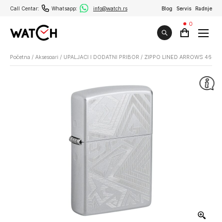
Call Centar:
Whatsapp:
info@watch.rs
Blog
Servis
Radnje
0
Početna
/
Aksesoari
/
UPALJACI I DODATNI PRIBOR
/
ZIPPO LINED ARROWS 46481