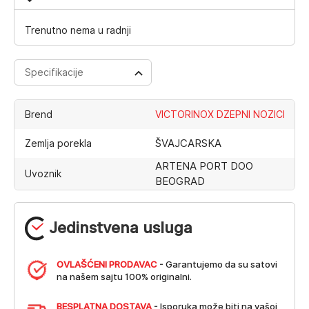
Trenutno nema u radnji
Specifikacije
Brend
VICTORINOX DZEPNI NOZICI
ŠVAJCARSKA
Zemlja porekla
ARTENA PORT DOO
Uvoznik
BEOGRAD
Jedinstvena usluga
OVLAŠĆENI PRODAVAC
- Garantujemo da su satovi
na našem sajtu 100% originalni.
BESPLATNA DOSTAVA
- Isporuka može biti na vašoj