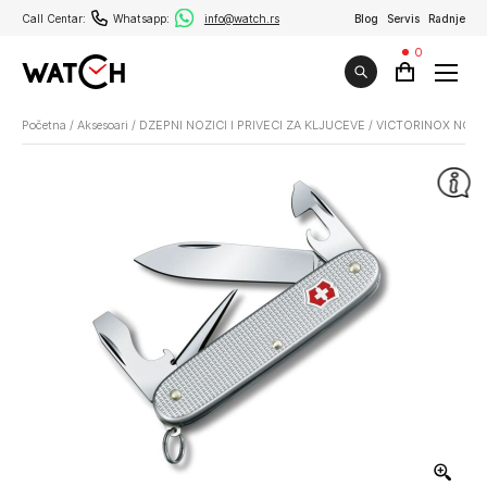
Call Centar:
Whatsapp:
info@watch.rs
Blog
Servis
Radnje
0
Početna
/
Aksesoari
/
DZEPNI NOZICI I PRIVECI ZA KLJUCEVE
/
VICTORINOX NOZ P