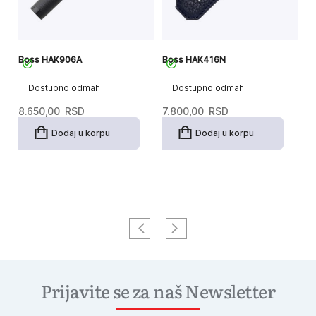
N
Boss HAK906A
Boss HAK416N
H
K
Dostupno odmah
Dostupno odmah
8.650,00
RSD
7.800,00
RSD
7
Dodaj u korpu
Dodaj u korpu
Prijavite se za naš Newsletter