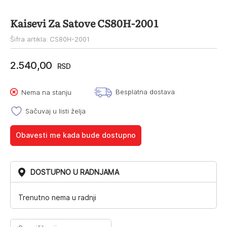
Kaisevi Za Satove CS80H-2001
Šifra artikla: CS80H-2001
2.540,00
RSD
Besplatna dostava
Nema na stanju
Sačuvaj u listi želja
Obavesti me kada bude dostupno
DOSTUPNO U RADNJAMA
Trenutno nema u radnji