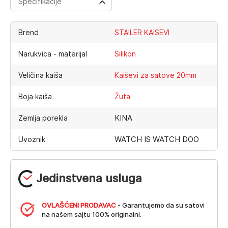
Specifikacije
Brend
STAILER KAISEVI
Narukvica - materijal
Silikon
Veličina kaiša
Kaiševi za satove 20mm
Boja kaiša
Žuta
KINA
Zemlja porekla
WATCH IS WATCH DOO
Uvoznik
Jedinstvena usluga
OVLAŠĆENI PRODAVAC
- Garantujemo da su satovi
na našem sajtu 100% originalni.