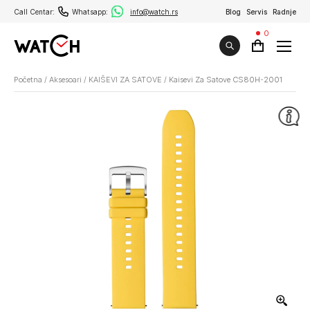
Call Centar:
Whatsapp:
info@watch.rs
Blog
Servis
Radnje
0
Početna
/
Aksesoari
/
KAIŠEVI ZA SATOVE
/
Kaisevi Za Satove CS80H-2001