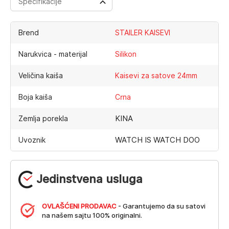
Specifikacije
Brend
STAILER KAISEVI
Narukvica - materijal
Silikon
Veličina kaiša
Kaisevi za satove 24mm
Boja kaiša
Crna
KINA
Zemlja porekla
WATCH IS WATCH DOO
Uvoznik
Jedinstvena usluga
OVLAŠĆENI PRODAVAC
- Garantujemo da su satovi
na našem sajtu 100% originalni.