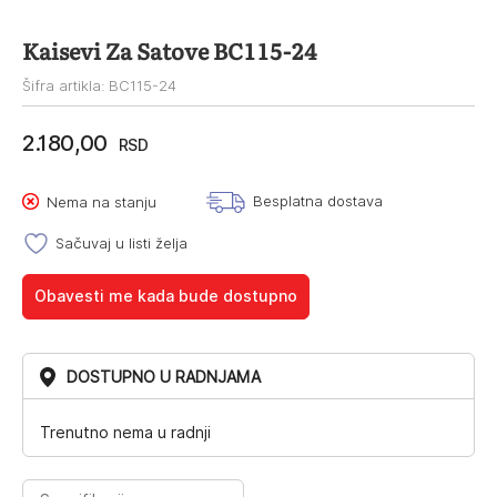
Kaisevi Za Satove BC115-24
Šifra artikla: BC115-24
2.180,00
RSD
Besplatna dostava
Nema na stanju
Sačuvaj u listi želja
Obavesti me kada bude dostupno
DOSTUPNO U RADNJAMA
Trenutno nema u radnji