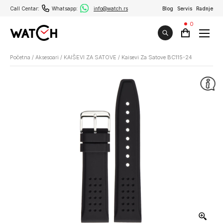
Call Centar:
Whatsapp:
info@watch.rs
Blog
Servis
Radnje
0
Početna
/
Aksesoari
/
KAIŠEVI ZA SATOVE
/
Kaisevi Za Satove BC115-24