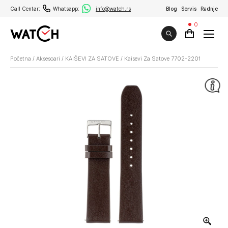
Call Centar:
Whatsapp:
info@watch.rs
Blog
Servis
Radnje
0
Početna
/
Aksesoari
/
KAIŠEVI ZA SATOVE
/
Kaisevi Za Satove 7702-2201