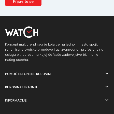
Prijavite se
Koncept multibrend radnje koja će na jednom mestu spojiti
renomirane svetske brendove i uz izvanrednu i profesionalnu
uslugu biti adresa na kojoj će Vaše zadovoljstvo biti merilo
našeg uspeha.
POMOĆ PRI ONLINE KUPOVINI
KUPOVINA U RADNJI
INFORMACIJE