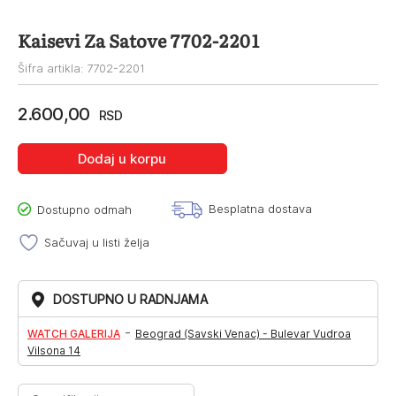
Kaisevi Za Satove 7702-2201
Šifra artikla: 7702-2201
2.600,00
RSD
Dodaj u korpu
Besplatna dostava
Dostupno odmah
Sačuvaj u listi želja
DOSTUPNO U RADNJAMA
-
WATCH GALERIJA
Beograd (Savski Venac) - Bulevar Vudroa
Vilsona 14