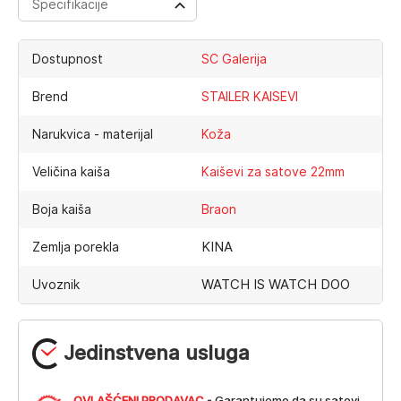
Specifikacije
Dostupnost
SC Galerija
Brend
STAILER KAISEVI
Narukvica - materijal
Koža
Veličina kaiša
Kaiševi za satove 22mm
Boja kaiša
Braon
KINA
Zemlja porekla
WATCH IS WATCH DOO
Uvoznik
Jedinstvena usluga
OVLAŠĆENI PRODAVAC
- Garantujemo da su satovi