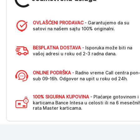
OVLAŠĆENI PRODAVAC
- Garantujemo da su
satovi na našem sajtu 100% originalni.
BESPLATNA DOSTAVA
- Isporuka može biti na
vašoj adresi u roku od 2-3 radna dana.
ONLINE PODRŠKA
- Radno vreme Call centra pon
sub 09-16h. Odgovor na upit u roku od 24h.
100% SIGURNA KUPOVINA
- Plaćanje gotovinom i
karticama Bance Intesa u celosti ili na 6 mesečni
rata Master karticama.