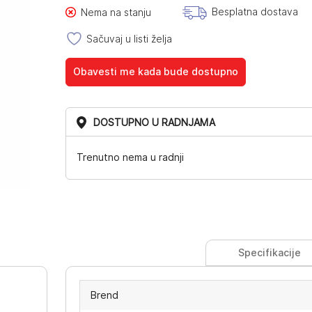
Besplatna dostava
Nema na stanju
Sačuvaj u listi želja
Obavesti me kada bude dostupno
DOSTUPNO U RADNJAMA
Trenutno nema u radnji
Specifikacije
Brend