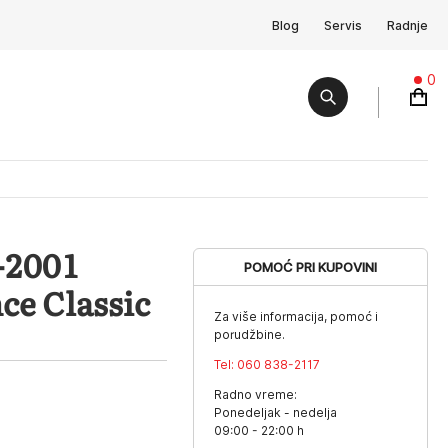
Blog
Servis
Radnje
0
-2001
POMOĆ PRI KUPOVINI
e Classic
Za više informacija, pomoć i
porudžbine.
Tel:
060 838-2117
Radno vreme:
Ponedeljak - nedelja
09:00 - 22:00 h