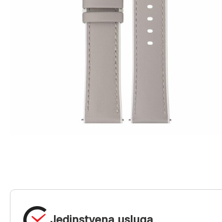
Jedinstvena usluga