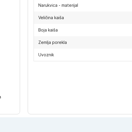
Narukvica - materijal
Veličina kaiša
Boja kaiša
Zemlja porekla
Uvoznik
-
h