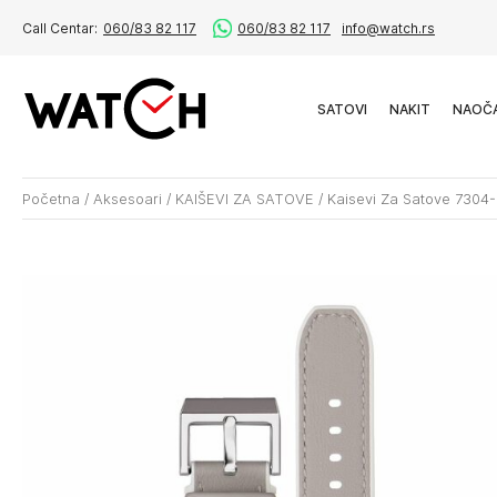
Call Centar:
060/83 82 117
060/83 82 117
info@watch.rs
SATOVI
NAKIT
NAOČ
Početna
/
Aksesoari
/
KAIŠEVI ZA SATOVE
/
Kaisevi Za Satove 7304