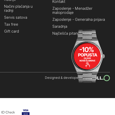
Kontakt
Načini plaćanja u
Zaposlenje - Menadžer
radnji
maloprodaje
Servis satova
Zaposlenje - Generalna prijava
Tax free
Saradnja
Gift card
Najčešća pitanja
Designed & developed by: