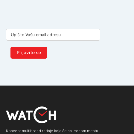
Prijavite se
Koncept multibrend radnje koja će na jednom mestu