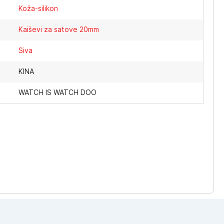
Koža-silikon
Kaiševi za satove 20mm
Siva
KINA
WATCH IS WATCH DOO